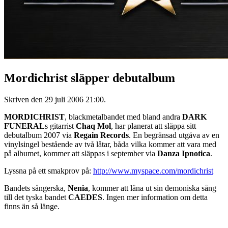
Mordichrist släpper debutalbum
Skriven den
29 juli 2006 21:00
.
MORDICHRIST
, blackmetalbandet med bland andra
DARK
FUNERAL
s gitarrist
Chaq Mol
, har planerat att släppa sitt
debutalbum 2007 via
Regain Records
. En begränsad utgåva av en
vinylsingel bestående av två låtar, båda vilka kommer att vara med
på albumet, kommer att släppas i september via
Danza Ipnotica
.
Lyssna på ett smakprov på:
http://www.myspace.com/mordichrist
Bandets sångerska,
Nenia
, kommer att låna ut sin demoniska sång
till det tyska bandet
CAEDES
. Ingen mer information om detta
finns än så länge.