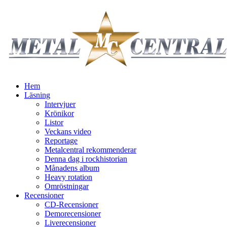
Hem
Läsning
Intervjuer
Krönikor
Listor
Veckans video
Reportage
Metalcentral rekommenderar
Denna dag i rockhistorian
Månadens album
Heavy rotation
Omröstningar
Recensioner
CD-Recensioner
Demorecensioner
Liverecensioner