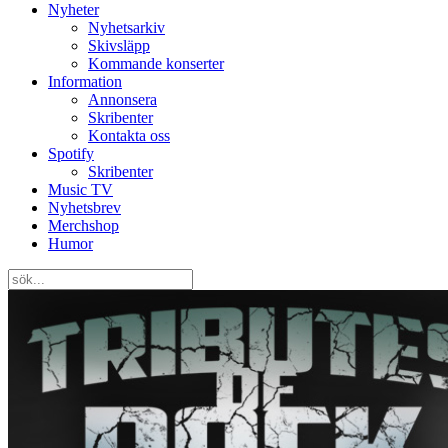
Nyheter
Nyhetsarkiv
Skivsläpp
Kommande konserter
Information
Annonsera
Skribenter
Kontakta oss
Spotify
Skribenter
Music TV
Nyhetsbrev
Merchshop
Humor