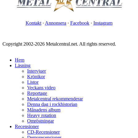
Kontakt
·
Annonsera
·
Facebook
·
Instagram
Copyright 2002-2026 Metalcentral.net. All rights reserved.
Hem
Läsning
Intervjuer
Krönikor
Listor
Veckans video
Reportage
Metalcentral rekommenderar
Denna dag i rockhistorian
Månadens album
Heavy rotation
Omröstningar
Recensioner
CD-Recensioner
Demorecensioner