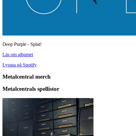
Deep Purple - Splat!
Läs om albumet
Lyssna på Spotify
Metalcentral merch
Metalcentrals spellistor