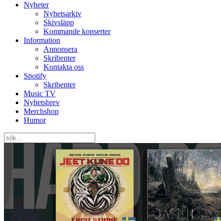
Nyheter
Nyhetsarkiv
Skivsläpp
Kommande konserter
Information
Annonsera
Skribenter
Kontakta oss
Spotify
Skribenter
Music TV
Nyhetsbrev
Merchshop
Humor