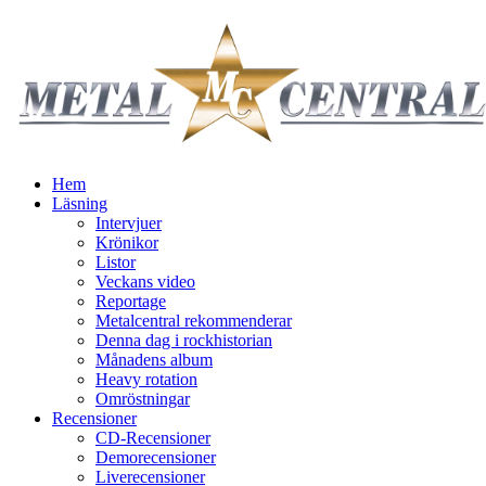
Hem
Läsning
Intervjuer
Krönikor
Listor
Veckans video
Reportage
Metalcentral rekommenderar
Denna dag i rockhistorian
Månadens album
Heavy rotation
Omröstningar
Recensioner
CD-Recensioner
Demorecensioner
Liverecensioner