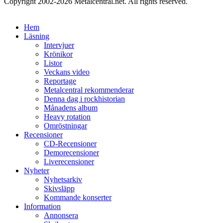
Copyright 2002-2026 Metalcentral.net. All rights reserved.
Hem
Läsning
Intervjuer
Krönikor
Listor
Veckans video
Reportage
Metalcentral rekommenderar
Denna dag i rockhistorian
Månadens album
Heavy rotation
Omröstningar
Recensioner
CD-Recensioner
Demorecensioner
Liverecensioner
Nyheter
Nyhetsarkiv
Skivsläpp
Kommande konserter
Information
Annonsera