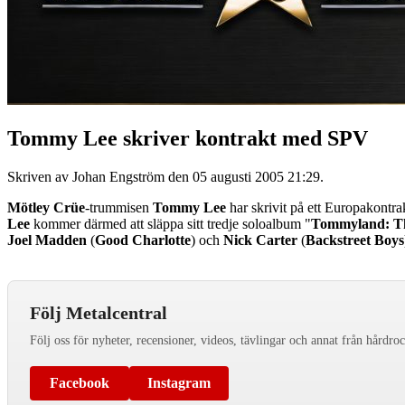
Tommy Lee skriver kontrakt med SPV
Skriven av Johan Engström den
05 augusti 2005 21:29
.
Mötley Crüe
-trummisen
Tommy Lee
har skrivit på ett Europakontr
Lee
kommer därmed att släppa sitt tredje soloalbum "
Tommyland: T
Joel Madden
(
Good Charlotte
) och
Nick Carter
(
Backstreet Boys
Följ Metalcentral
Följ oss för nyheter, recensioner, videos, tävlingar och annat från hårdro
Facebook
Instagram