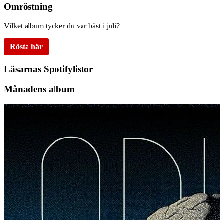
Omröstning
Vilket album tycker du var bäst i juli?
Rösta här
Läsarnas Spotifylistor
Månadens album