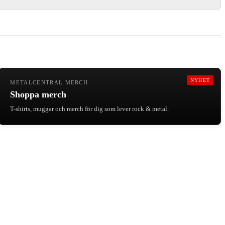
NYHET
METALCENTRAL MERCH
Shoppa merch
T-shirts, muggar och merch för dig som lever rock & metal.