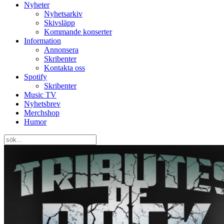
Nyheter
Nyhetsarkiv
Skivsläpp
Kommande konserter
Information
Annonsera
Skribenter
Kontakta oss
Spotify
Skribenter
Music TV
Nyhetsbrev
Merchshop
Humor