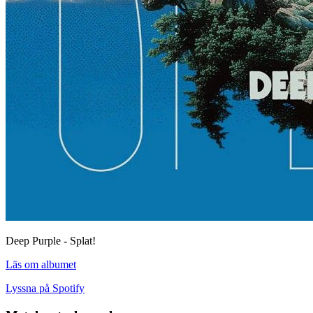
Deep Purple - Splat!
Läs om albumet
Lyssna på Spotify