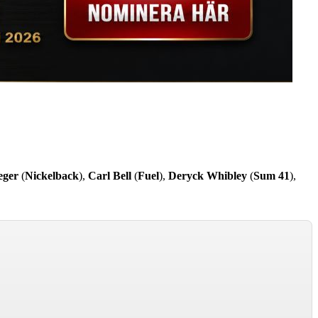
eger
(
Nickelback
),
Carl Bell
(
Fuel
),
Deryck Whibley
(
Sum 41
),