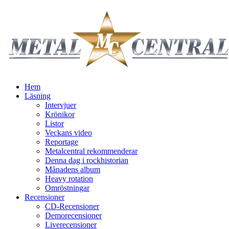
Hem
Läsning
Intervjuer
Krönikor
Listor
Veckans video
Reportage
Metalcentral rekommenderar
Denna dag i rockhistorian
Månadens album
Heavy rotation
Omröstningar
Recensioner
CD-Recensioner
Demorecensioner
Liverecensioner