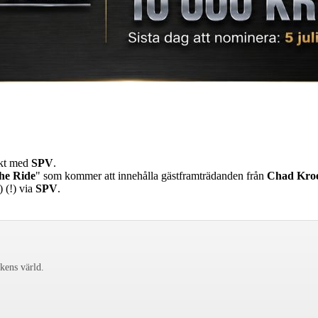
akt med
SPV
.
he Ride
" som kommer att innehålla gästframträdanden från
Chad Kro
) (!) via
SPV
.
ckens värld.