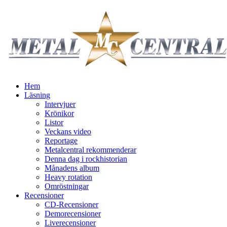
Hem
Läsning
Intervjuer
Krönikor
Listor
Veckans video
Reportage
Metalcentral rekommenderar
Denna dag i rockhistorian
Månadens album
Heavy rotation
Omröstningar
Recensioner
CD-Recensioner
Demorecensioner
Liverecensioner