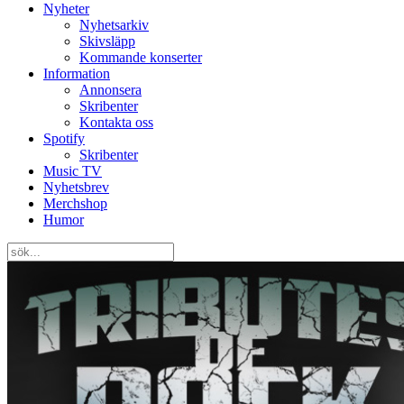
Nyheter
Nyhetsarkiv
Skivsläpp
Kommande konserter
Information
Annonsera
Skribenter
Kontakta oss
Spotify
Skribenter
Music TV
Nyhetsbrev
Merchshop
Humor