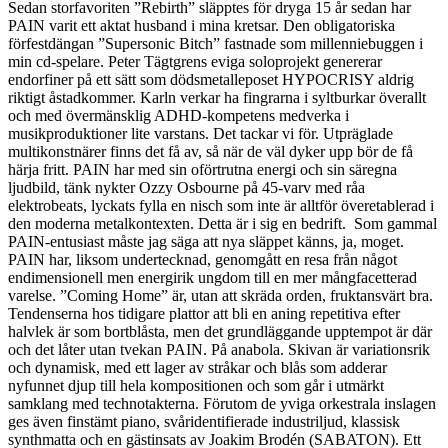
Sedan storfavoriten ”Rebirth” släpptes för dryga 15 år sedan har
PAIN varit ett aktat husband i mina kretsar. Den obligatoriska
förfestdängan ”Supersonic Bitch” fastnade som millenniebuggen i
min cd-spelare. Peter Tägtgrens eviga soloprojekt genererar
endorfiner på ett sätt som dödsmetalleposet HYPOCRISY aldrig
riktigt åstadkommer. Karln verkar ha fingrarna i syltburkar överallt
och med övermänsklig ADHD-kompetens medverka i
musikproduktioner lite varstans. Det tackar vi för. Utpräglade
multikonstnärer finns det få av, så när de väl dyker upp bör de få
härja fritt. PAIN har med sin oförtrutna energi och sin säregna
ljudbild, tänk nykter Ozzy Osbourne på 45-varv med råa
elektrobeats, lyckats fylla en nisch som inte är alltför överetablerad i
den moderna metalkontexten. Detta är i sig en bedrift. Som gammal
PAIN-entusiast måste jag säga att nya släppet känns, ja, moget.
PAIN har, liksom undertecknad, genomgått en resa från något
endimensionell men energirik ungdom till en mer mångfacetterad
varelse. ”Coming Home” är, utan att skräda orden, fruktansvärt bra.
Tendenserna hos tidigare plattor att bli en aning repetitiva efter
halvlek är som bortblåsta, men det grundläggande upptempot är där
och det låter utan tvekan PAIN. På anabola. Skivan är variationsrik
och dynamisk, med ett lager av stråkar och blås som adderar
nyfunnet djup till hela kompositionen och som går i utmärkt
samklang med technotakterna. Förutom de yviga orkestrala inslagen
ges även finstämt piano, svåridentifierade industriljud, klassisk
synthmatta och en gästinsats av Joakim Brodén (SABATON). Ett