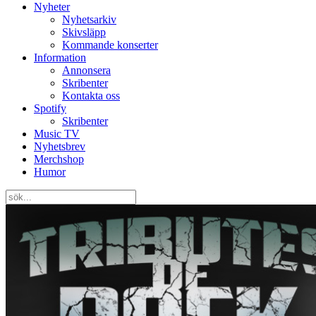
Nyheter
Nyhetsarkiv
Skivsläpp
Kommande konserter
Information
Annonsera
Skribenter
Kontakta oss
Spotify
Skribenter
Music TV
Nyhetsbrev
Merchshop
Humor