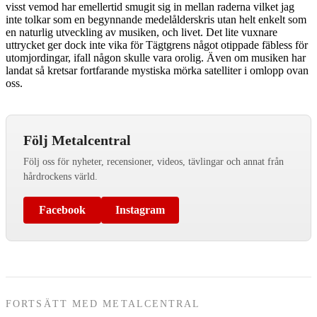
visst vemod har emellertid smugit sig in mellan raderna vilket jag
inte tolkar som en begynnande medelålderskris utan helt enkelt som
en naturlig utveckling av musiken, och livet. Det lite vuxnare
uttrycket ger dock inte vika för Tägtgrens något otippade fäbless för
utomjordingar, ifall någon skulle vara orolig. Även om musiken har
landat så kretsar fortfarande mystiska mörka satelliter i omlopp ovan
oss.
Följ Metalcentral
Följ oss för nyheter, recensioner, videos, tävlingar och annat från
hårdrockens värld.
Facebook
Instagram
FORTSÄTT MED METALCENTRAL