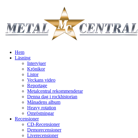
Hem
Läsning
Intervjuer
Krönikor
Listor
Veckans video
Reportage
Metalcentral rekommenderar
Denna dag i rockhistorian
Månadens album
Heavy rotation
Omröstningar
Recensioner
CD-Recensioner
Demorecensioner
Liverecensioner