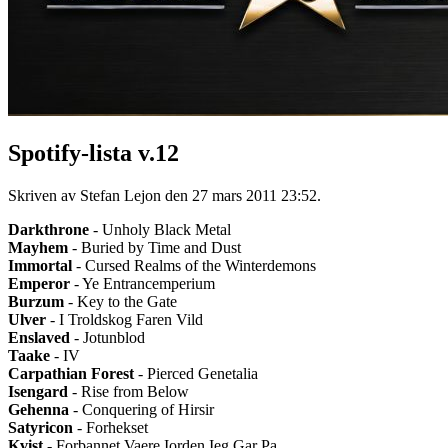
Spotify-lista v.12
Skriven av Stefan Lejon den
27 mars 2011 23:52
.
Darkthrone
- Unholy Black Metal
Mayhem
- Buried by Time and Dust
Immortal
- Cursed Realms of the Winterdemons
Emperor
- Ye Entrancemperium
Burzum
- Key to the Gate
Ulver
- I Troldskog Faren Vild
Enslaved
- Jotunblod
Taake
- IV
Carpathian Forest
- Pierced Genetalia
Isengard
- Rise from Below
Gehenna
- Conquering of Hirsir
Satyricon
- Forhekset
Kvist
- Forbannet Vaere Iorden Ieg Gar Pa