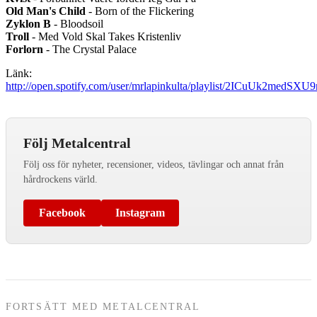
Old Man's Child
- Born of the Flickering
Zyklon B
- Bloodsoil
Troll
- Med Vold Skal Takes Kristenliv
Forlorn
- The Crystal Palace
Länk:
http://open.spotify.com/user/mrlapinkulta/playlist/2ICuUk2medSXU
Följ Metalcentral
Följ oss för nyheter, recensioner, videos, tävlingar och annat från
hårdrockens värld.
Facebook
Instagram
FORTSÄTT MED METALCENTRAL