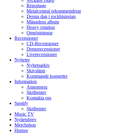
Veckans video
Reportage
Metalcentral rekommenderar
Denna dag i rockhistorian
Månadens album
Heavy rotation
Omröstningar
Recensioner
CD-Recensioner
Demorecensioner
Liverecensioner
Nyheter
Nyhetsarkiv
Skivsläpp
Kommande konserter
Information
Annonsera
Skribenter
Kontakta oss
Spotify
Skribenter
Music TV
Nyhetsbrev
Merchshop
Humor