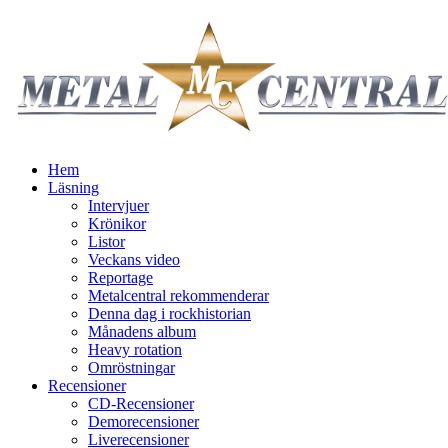
Hem
Läsning
Intervjuer
Krönikor
Listor
Veckans video
Reportage
Metalcentral rekommenderar
Denna dag i rockhistorian
Månadens album
Heavy rotation
Omröstningar
Recensioner
CD-Recensioner
Demorecensioner
Liverecensioner