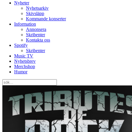
Nyheter
Nyhetsarkiv
Skivsläpp
Kommande konserter
Information
Annonsera
Skribenter
Kontakta oss
Spotify
Skribenter
Music TV
Nyhetsbrev
Merchshop
Humor