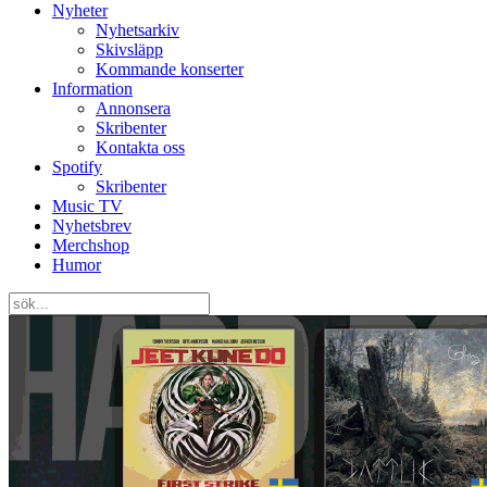
Nyheter
Nyhetsarkiv
Skivsläpp
Kommande konserter
Information
Annonsera
Skribenter
Kontakta oss
Spotify
Skribenter
Music TV
Nyhetsbrev
Merchshop
Humor