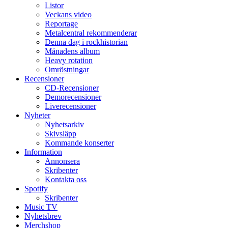
Listor
Veckans video
Reportage
Metalcentral rekommenderar
Denna dag i rockhistorian
Månadens album
Heavy rotation
Omröstningar
Recensioner
CD-Recensioner
Demorecensioner
Liverecensioner
Nyheter
Nyhetsarkiv
Skivsläpp
Kommande konserter
Information
Annonsera
Skribenter
Kontakta oss
Spotify
Skribenter
Music TV
Nyhetsbrev
Merchshop