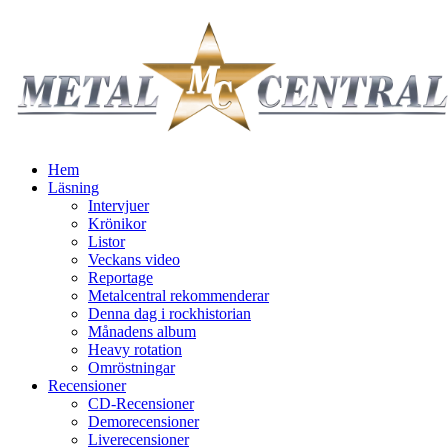
Hem
Läsning
Intervjuer
Krönikor
Listor
Veckans video
Reportage
Metalcentral rekommenderar
Denna dag i rockhistorian
Månadens album
Heavy rotation
Omröstningar
Recensioner
CD-Recensioner
Demorecensioner
Liverecensioner