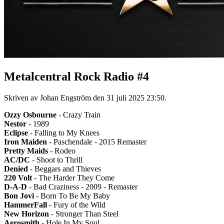
Metalcentral Rock Radio #4
Skriven av Johan Engström den
31 juli 2025 23:50
.
Ozzy Osbourne
- Crazy Train
Nestor
- 1989
Eclipse
- Falling to My Knees
Iron Maiden
- Paschendale - 2015 Remaster
Pretty Maids
- Rodeo
AC/DC
- Shoot to Thrill
Denied
- Beggars and Thieves
220 Volt
- The Harder They Come
D-A-D
- Bad Craziness - 2009 - Remaster
Bon Jovi
- Born To Be My Baby
HammerFall
- Fury of the Wild
New Horizon
- Stronger Than Steel
Aerosmith
- Hole In My Soul