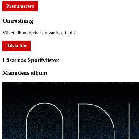
Prenumerera
Omröstning
Vilket album tycker du var bäst i juli?
Rösta här
Läsarnas Spotifylistor
Månadens album