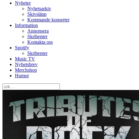
Nyheter
Nyhetsarkiv
Skivsläpp
Kommande konserter
Information
Annonsera
Skribenter
Kontakta oss
Spotify
Skribenter
Music TV
Nyhetsbrev
Merchshop
Humor