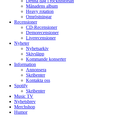
Denna dag i rockhistorian
Månadens album
Heavy rotation
Omröstningar
Recensioner
CD-Recensioner
Demorecensioner
Liverecensioner
Nyheter
Nyhetsarkiv
Skivsläpp
Kommande konserter
Information
Annonsera
Skribenter
Kontakta oss
Spotify
Skribenter
Music TV
Nyhetsbrev
Merchshop
Humor