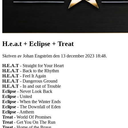
H.e.a.t + Eclipse + Treat
Skriven av Johan Engström den
13 december 2023 18:48
.
H.E.A.T
- Straight for Your Heart
H.E.A.T
- Back to the Rhythm
H.E.A.T
- Feel It Again
H.E.A.T
- Dangerous Ground
H.E.A.T
- In and out of Trouble
Eclipse
- Never Look Back
Eclipse
- United
Eclipse
- When the Winter Ends
Eclipse
- The Downfall of Eden
Eclipse
- Anthem
Treat
- World Of Promises
Treat
- Get You On The Run
Treat
- Home of the Brave