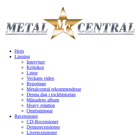
Hem
Läsning
Intervjuer
Krönikor
Listor
Veckans video
Reportage
Metalcentral rekommenderar
Denna dag i rockhistorian
Månadens album
Heavy rotation
Omröstningar
Recensioner
CD-Recensioner
Demorecensioner
Liverecensioner