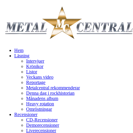
Hem
Läsning
Intervjuer
Krönikor
Listor
Veckans video
Reportage
Metalcentral rekommenderar
Denna dag i rockhistorian
Månadens album
Heavy rotation
Omröstningar
Recensioner
CD-Recensioner
Demorecensioner
Liverecensioner