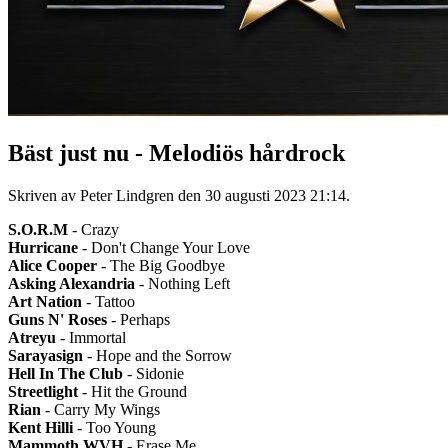
Bäst just nu - Melodiös hårdrock
Skriven av Peter Lindgren den
30 augusti 2023 21:14
.
S.O.R.M
- Crazy
Hurricane
- Don't Change Your Love
Alice Cooper
- The Big Goodbye
Asking Alexandria
- Nothing Left
Art Nation
- Tattoo
Guns N' Roses
- Perhaps
Atreyu
- Immortal
Sarayasign
- Hope and the Sorrow
Hell In The Club
- Sidonie
Streetlight
- Hit the Ground
Rian
- Carry My Wings
Kent Hilli
- Too Young
Mammoth WVH
- Erase Me