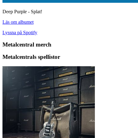
Deep Purple - Splat!
Läs om albumet
Lyssna på Spotify
Metalcentral merch
Metalcentrals spellistor