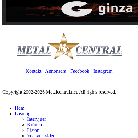
Kontakt
·
Annonsera
·
Facebook
·
Instagram
Copyright 2002-2026 Metalcentral.net. All rights reserved.
Hem
Läsning
Intervjuer
Krönikor
Listor
Veckans video