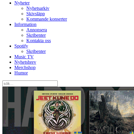
Nyheter
Nyhetsarkiv
Skivsläpp
Kommande konserter
Information
Annonsera
Skribenter
Kontakta oss
Spotify
Skribenter
Music TV
Nyhetsbrev
Merchshop
Humor