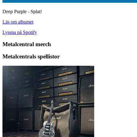
Deep Purple - Splat!
Läs om albumet
Lyssna på Spotify
Metalcentral merch
Metalcentrals spellistor