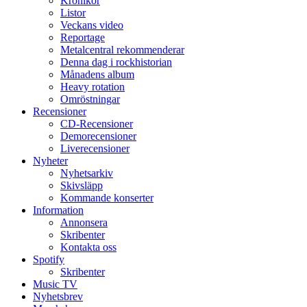
Krönikor
Listor
Veckans video
Reportage
Metalcentral rekommenderar
Denna dag i rockhistorian
Månadens album
Heavy rotation
Omröstningar
Recensioner
CD-Recensioner
Demorecensioner
Liverecensioner
Nyheter
Nyhetsarkiv
Skivsläpp
Kommande konserter
Information
Annonsera
Skribenter
Kontakta oss
Spotify
Skribenter
Music TV
Nyhetsbrev