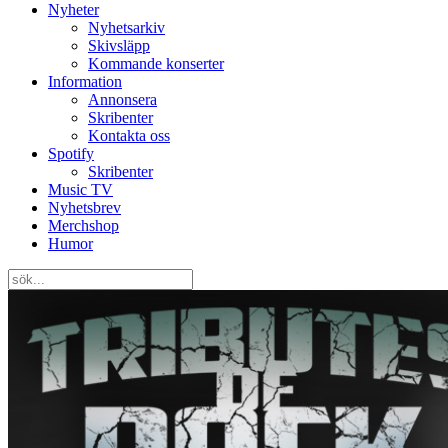
Nyheter
Nyhetsarkiv
Skivsläpp
Kommande konserter
Information
Annonsera
Skribenter
Kontakta oss
Spotify
Skribenter
Music TV
Nyhetsbrev
Merchshop
Humor