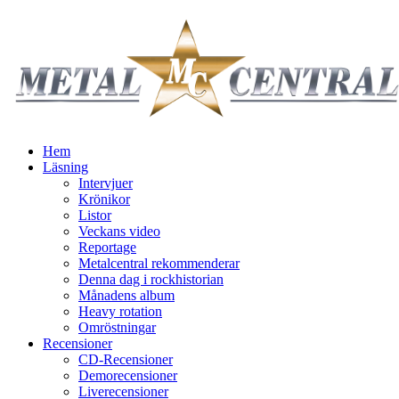
Hem
Läsning
Intervjuer
Krönikor
Listor
Veckans video
Reportage
Metalcentral rekommenderar
Denna dag i rockhistorian
Månadens album
Heavy rotation
Omröstningar
Recensioner
CD-Recensioner
Demorecensioner
Liverecensioner