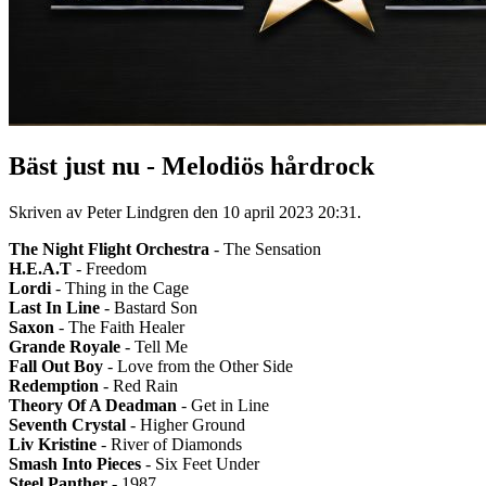
Bäst just nu - Melodiös hårdrock
Skriven av Peter Lindgren den
10 april 2023 20:31
.
The Night Flight Orchestra
- The Sensation
H.E.A.T
- Freedom
Lordi
- Thing in the Cage
Last In Line
- Bastard Son
Saxon
- The Faith Healer
Grande Royale
- Tell Me
Fall Out Boy
- Love from the Other Side
Redemption
- Red Rain
Theory Of A Deadman
- Get in Line
Seventh Crystal
- Higher Ground
Liv Kristine
- River of Diamonds
Smash Into Pieces
- Six Feet Under
Steel Panther
- 1987