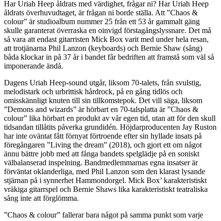
Har Uriah Heep åldrats med värdighet, frågar ni? Har Uriah Heep
åldrats överhuvudtaget, är frågan ni borde ställa. Att ”Chaos &
colour” är studioalbum nummer 25 från ett 53 år gammalt gäng
skulle garanterat överraska en oinvigd förstagångslyssnare. Det må
så vara att endast gitarristen Mick Box varit med under hela resan,
att trotjänarna Phil Lanzon (keyboards) och Bernie Shaw (sång)
båda klockar in på 37 år i bandet får bedriften att framstå som väl så
imponerande ändå.
Dagens Uriah Heep-sound utgår, liksom 70-talets, från svulstig,
melodistark och urbrittisk hårdrock, på en gång tidlös och
omisskännligt knuten till sin tillkomstepok. Det vill säga, liksom
”Demons and wizards” är hörbart en 70-talsplatta är ”Chaos &
colour” lika hörbart en produkt av vår egen tid, utan att för den skull
tidsandan tillåtits påverka grundidén. Höjdarproducenten Jay Ruston
har inte oväntat fått förnyat förtroende efter sin hyllade insats på
föregångaren ”Living the dream” (2018), och gjort ett om något
ännu bättre jobb med att fånga bandets spelglädje på en soniskt
välbalanserad inspelning. Bandmedlemmarnas egna insatser är
förväntat oklanderliga, med Phil Lanzon som den klarast lysande
stjärnan på i synnerhet Hammondorgel. Mick Box’ karakteristiskt
vräkiga gitarrspel och Bernie Shaws lika karakteristiskt teatraliska
sång inte att förglömma.
”Chaos & colour” fallerar bara något på samma punkt som varje