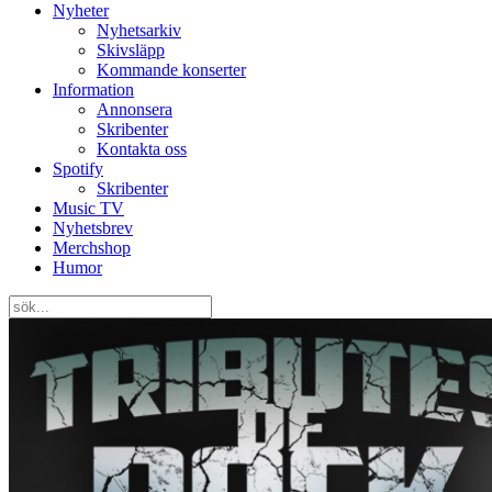
Nyheter
Nyhetsarkiv
Skivsläpp
Kommande konserter
Information
Annonsera
Skribenter
Kontakta oss
Spotify
Skribenter
Music TV
Nyhetsbrev
Merchshop
Humor