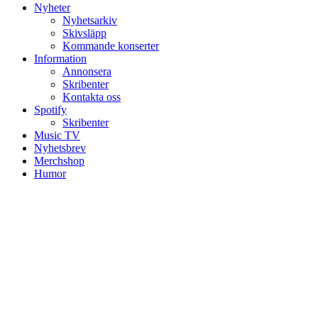
Nyheter
Nyhetsarkiv
Skivsläpp
Kommande konserter
Information
Annonsera
Skribenter
Kontakta oss
Spotify
Skribenter
Music TV
Nyhetsbrev
Merchshop
Humor