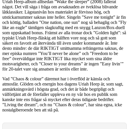
Uriah Heep-album alltsedan ”Wake the sleeper” (2008) fallerat
något. Det vill säga i fråga om avsaknaden av tveklösa blivande
låtklassiker. Lägstanivån hos materialet är förvisso hög, och
utstickarnummer saknas inte heller. Singeln ”Save me tonight” är fin
och köttig, balladen ”One nation, one sun” nog så behaglig och ”Fly
like an eagle” tämligen slagkraftig med en snygg Lanzon/Box-duell
som uppskattad bonus. Främst av alla tronar dock ”Golden light”: så
typiskt Uriah Heep-fläskig att hälften vore nog och så gott som
säkert en favorit att återvända till även under kommande år. Inte
desto mindre: de där RIKTIGT smittsamma refrängerna saknas, de
mer episka numren ”You’ll never be alone” och ”Freedom to be
free” överväldigar inte RIKTIGT lika mycket som sina äldre
motsvarigheter, och ”Closer to your dreams” är ingen ”Easy livin’”
för 20-talet vare sig ansatsen är seriös eller inte.
Vad ”Chaos & colour” däremot har i överflöd är känsla och
atmosfär. Glöden och energin hos dagens Uriah Heep är, som sagt,
anmärkningsvärd i högsta grad, och det är både begripligt och
välförtjänt att de förefaller uppleva en ny vår hos en publik som
kanske inte ens frågar så mycket efter deras tidigaste bedrifter.
”Living the dream”, och nu ”Chaos & colour”, har sina egna, icke
nostalgiberoende ben att stå på.