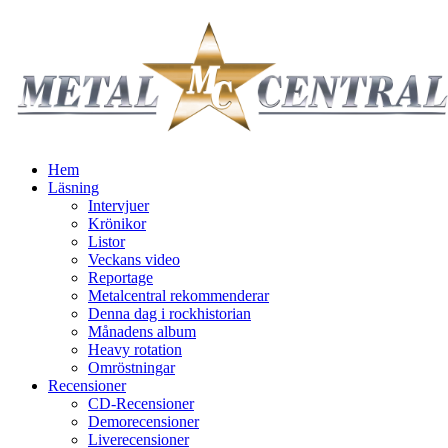
Hem
Läsning
Intervjuer
Krönikor
Listor
Veckans video
Reportage
Metalcentral rekommenderar
Denna dag i rockhistorian
Månadens album
Heavy rotation
Omröstningar
Recensioner
CD-Recensioner
Demorecensioner
Liverecensioner