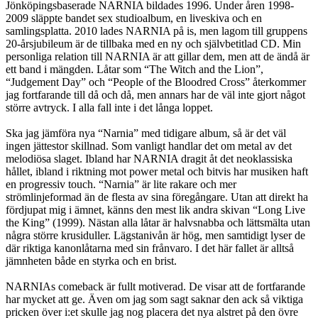
Jönköpingsbaserade NARNIA bildades 1996. Under åren 1998-
2009 släppte bandet sex studioalbum, en liveskiva och en
samlingsplatta. 2010 lades NARNIA på is, men lagom till gruppens
20-årsjubileum är de tillbaka med en ny och självbetitlad CD. Min
personliga relation till NARNIA är att gillar dem, men att de ändå är
ett band i mängden. Låtar som “The Witch and the Lion”,
“Judgement Day” och “People of the Bloodred Cross” återkommer
jag fortfarande till då och då, men annars har de väl inte gjort något
större avtryck. I alla fall inte i det långa loppet.
Ska jag jämföra nya “Narnia” med tidigare album, så är det väl
ingen jättestor skillnad. Som vanligt handlar det om metal av det
melodiösa slaget. Ibland har NARNIA dragit åt det neoklassiska
hållet, ibland i riktning mot power metal och bitvis har musiken haft
en progressiv touch. “Narnia” är lite rakare och mer
strömlinjeformad än de flesta av sina föregångare. Utan att direkt ha
fördjupat mig i ämnet, känns den mest lik andra skivan “Long Live
the King” (1999). Nästan alla låtar är halvsnabba och lättsmälta utan
några större krusiduller. Lägstanivån är hög, men samtidigt lyser de
där riktiga kanonlåtarna med sin frånvaro. I det här fallet är alltså
jämnheten både en styrka och en brist.
NARNIAs comeback är fullt motiverad. De visar att de fortfarande
har mycket att ge. Även om jag som sagt saknar den ack så viktiga
pricken över i:et skulle jag nog placera det nya alstret på den övre