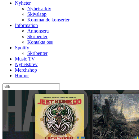
Nyheter
Nyhetsarkiv
Skivsläpp
Kommande konserter
Information
Annonsera
Skribenter
Kontakta oss
Spotify
Skribenter
Music TV
Nyhetsbrev
Merchshop
Humor