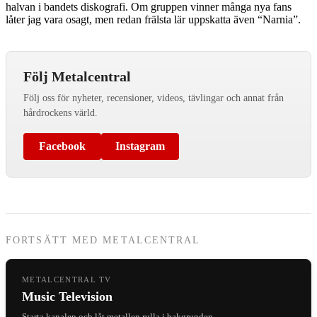
halvan i bandets diskografi. Om gruppen vinner många nya fans
låter jag vara osagt, men redan frälsta lär uppskatta även “Narnia”.
Följ Metalcentral
Följ oss för nyheter, recensioner, videos, tävlingar och annat från
hårdrockens värld.
Facebook
Instagram
FORTSÄTT MED METALCENTRAL
METALCENTRAL TV
Music Television
Starta kanalen och låt metallen rulla i bakgrunden.