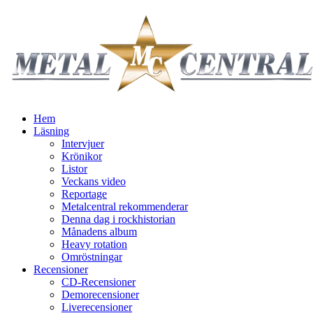
Hem
Läsning
Intervjuer
Krönikor
Listor
Veckans video
Reportage
Metalcentral rekommenderar
Denna dag i rockhistorian
Månadens album
Heavy rotation
Omröstningar
Recensioner
CD-Recensioner
Demorecensioner
Liverecensioner