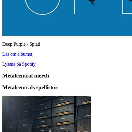
Deep Purple - Splat!
Läs om albumet
Lyssna på Spotify
Metalcentral merch
Metalcentrals spellistor