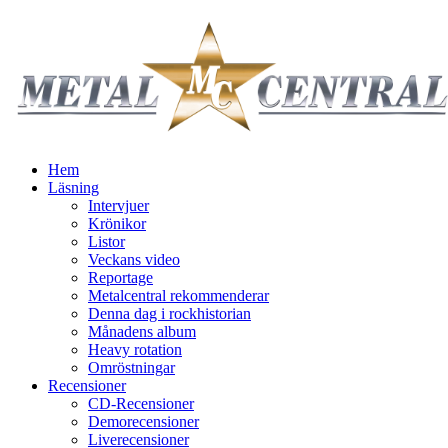
Hem
Läsning
Intervjuer
Krönikor
Listor
Veckans video
Reportage
Metalcentral rekommenderar
Denna dag i rockhistorian
Månadens album
Heavy rotation
Omröstningar
Recensioner
CD-Recensioner
Demorecensioner
Liverecensioner