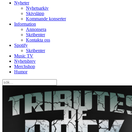
Nyheter
Nyhetsarkiv
Skivsläpp
Kommande konserter
Information
Annonsera
Skribenter
Kontakta oss
Spotify
Skribenter
Music TV
Nyhetsbrev
Merchshop
Humor