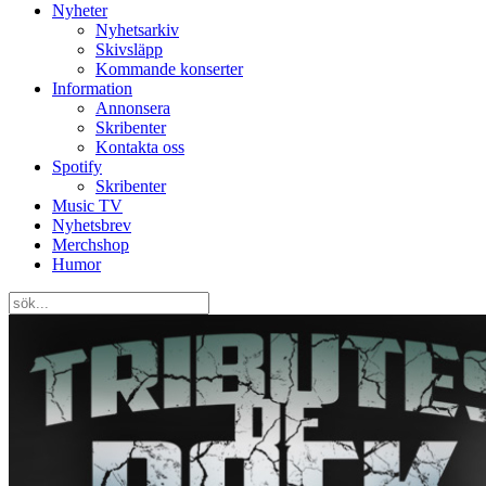
Nyheter
Nyhetsarkiv
Skivsläpp
Kommande konserter
Information
Annonsera
Skribenter
Kontakta oss
Spotify
Skribenter
Music TV
Nyhetsbrev
Merchshop
Humor