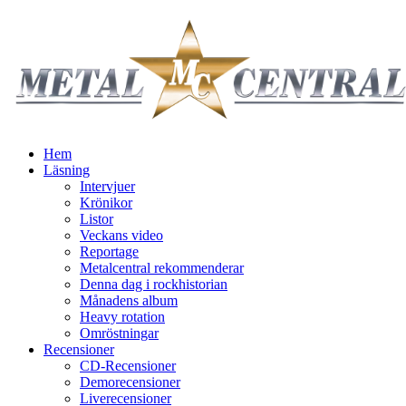
Hem
Läsning
Intervjuer
Krönikor
Listor
Veckans video
Reportage
Metalcentral rekommenderar
Denna dag i rockhistorian
Månadens album
Heavy rotation
Omröstningar
Recensioner
CD-Recensioner
Demorecensioner
Liverecensioner