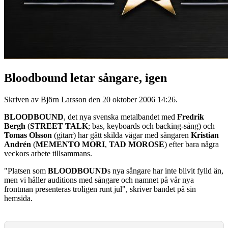
Bloodbound letar sångare, igen
Skriven av Björn Larsson den
20 oktober 2006 14:26
.
BLOODBOUND
, det nya svenska metalbandet med
Fredrik
Bergh
(
STREET TALK
; bas, keyboards och backing-sång) och
Tomas Olsson
(gitarr) har gått skilda vägar med sångaren
Kristian
Andrén
(
MEMENTO MORI
,
TAD MOROSE
) efter bara några
veckors arbete tillsammans.
"Platsen som
BLOODBOUND
s nya sångare har inte blivit fylld än,
men vi håller auditions med sångare och namnet på vår nya
frontman presenteras troligen runt jul", skriver bandet på sin
hemsida.