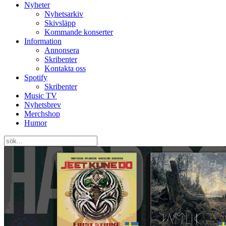
Nyheter
Nyhetsarkiv
Skivsläpp
Kommande konserter
Information
Annonsera
Skribenter
Kontakta oss
Spotify
Skribenter
Music TV
Nyhetsbrev
Merchshop
Humor