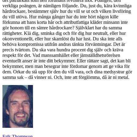
det patriarkats som hen förutsätts revoltera mot. Poängen, den
verkliga poängen, är nämligen följande. Du, just du, kära kvinnliga
hårdrockare, bestämmer själv hur du vill se ut och vilken livsföring
du vill utöva. Hur många gånger har du inte hört någon kille
förkunna att hans korta hår och attributfattiga kläder minsann inte
gör honom till en sämre hårdrockare? Självklart har du samma
rättigheter. Klä dig, sminka dig och för dig hur neutralt, eller hur
okonventionellt, eller hur skamlöst du har lust. Du ska inte alls
behöva kompromissa utifrån andras tänkta förväntningar. Det är
precis tvärtom. Du ska vara hundra procent dig själv och kräva
respekt för det. Vad manssamhället eller jämställdhetsrörelsen
eventuellt anser är inte ditt bekymmer. Eller rättare sagt, det kan bli
bekymmer, men man besegrar inte fördomar genom att ge vika för
dem. Orkar du stå upp för den du vill vara, och dina medsystrar gör
samma sak – då vinner ni. Och, inte att förglömma, då är ni metal.
Erik Thompson