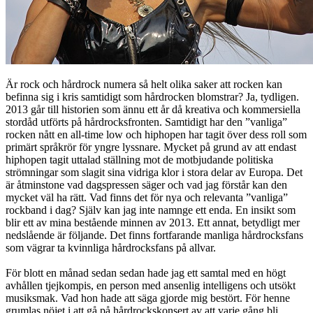
Är rock och hårdrock numera så helt olika saker att rocken kan
befinna sig i kris samtidigt som hårdrocken blomstrar? Ja, tydligen.
2013 går till historien som ännu ett år då kreativa och kommersiella
stordåd utförts på hårdrocksfronten. Samtidigt har den ”vanliga”
rocken nått en all-time low och hiphopen har tagit över dess roll som
primärt språkrör för yngre lyssnare. Mycket på grund av att endast
hiphopen tagit uttalad ställning mot de motbjudande politiska
strömningar som slagit sina vidriga klor i stora delar av Europa. Det
är åtminstone vad dagspressen säger och vad jag förstår kan den
mycket väl ha rätt. Vad finns det för nya och relevanta ”vanliga”
rockband i dag? Själv kan jag inte namnge ett enda. En insikt som
blir ett av mina bestående minnen av 2013. Ett annat, betydligt mer
nedslående är följande. Det finns fortfarande manliga hårdrocksfans
som vägrar ta kvinnliga hårdrocksfans på allvar.
För blott en månad sedan sedan hade jag ett samtal med en högt
avhållen tjejkompis, en person med ansenlig intelligens och utsökt
musiksmak. Vad hon hade att säga gjorde mig bestört. För henne
grumlas nöjet i att gå på hårdrockskonsert av att varje gång bli