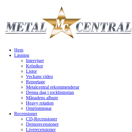
Hem
Läsning
Intervjuer
Krönikor
Listor
Veckans video
Reportage
Metalcentral rekommenderar
Denna dag i rockhistorian
Månadens album
Heavy rotation
Omröstningar
Recensioner
CD-Recensioner
Demorecensioner
Liverecensioner