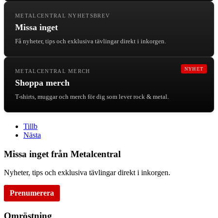
METALCENTRAL NYHETSBREV
Missa inget
Få nyheter, tips och exklusiva tävlingar direkt i inkorgen.
NYHET
METALCENTRAL MERCH
Shoppa merch
T-shirts, muggar och merch för dig som lever rock & metal.
Tillb
Nästa
Missa inget från Metalcentral
Nyheter, tips och exklusiva tävlingar direkt i inkorgen.
Prenumerera
Omröstning