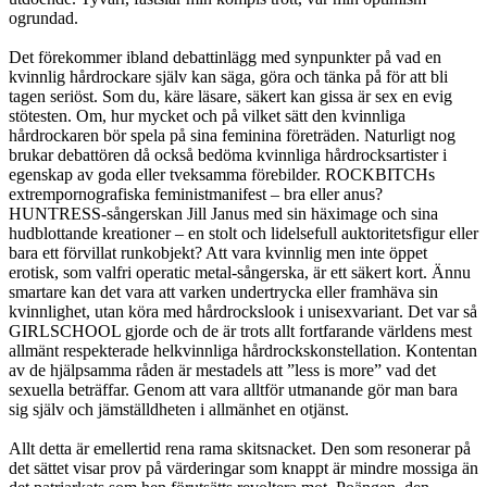
ogrundad.
Det förekommer ibland debattinlägg med synpunkter på vad en
kvinnlig hårdrockare själv kan säga, göra och tänka på för att bli
tagen seriöst. Som du, käre läsare, säkert kan gissa är sex en evig
stötesten. Om, hur mycket och på vilket sätt den kvinnliga
hårdrockaren bör spela på sina feminina företräden. Naturligt nog
brukar debattören då också bedöma kvinnliga hårdrocksartister i
egenskap av goda eller tveksamma förebilder. ROCKBITCHs
extrempornografiska feministmanifest – bra eller anus?
HUNTRESS-sångerskan Jill Janus med sin häximage och sina
hudblottande kreationer – en stolt och lidelsefull auktoritetsfigur eller
bara ett förvillat runkobjekt? Att vara kvinnlig men inte öppet
erotisk, som valfri operatic metal-sångerska, är ett säkert kort. Ännu
smartare kan det vara att varken undertrycka eller framhäva sin
kvinnlighet, utan köra med hårdrockslook i unisexvariant. Det var så
GIRLSCHOOL gjorde och de är trots allt fortfarande världens mest
allmänt respekterade helkvinnliga hårdrockskonstellation. Kontentan
av de hjälpsamma råden är mestadels att ”less is more” vad det
sexuella beträffar. Genom att vara alltför utmanande gör man bara
sig själv och jämställdheten i allmänhet en otjänst.
Allt detta är emellertid rena rama skitsnacket. Den som resonerar på
det sättet visar prov på värderingar som knappt är mindre mossiga än