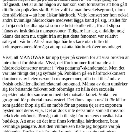
ifrågasatt. Det är alltid någon av hankön som förutsätter att hon gått
dit för sin pojkväns skull. Eller valfri annan bevekelsegrund, utom
den självklara – att hon älskar hårdrock. Varje konsert ser hon också
andra kvinnliga hårdrockare medvetet lägga band på sig, istället för
att röja och headbanga så som de helst skulle vilja, för att slippa
hånas av inskränkta manspersoner. Tidigare har jag, enfaldigt nog
känns det som nu, utgått från att just detta fenomen var relativt
sällsynt i vår tid. Alltså manliga hårdrockare utan tilltro till
kvinnspersoners förmåga att uppskatta hårdrock överhuvudtaget.
Visst, att MANOWAR tar upp tjejer på scenen för att visa brösten är
inte direkt fornhistoria. Visst, det förekommer fortfarande att
hårdrockskonserter urartar i ”visa pattarna”-skanderande. Men det
var inte riktigt det jag syftade på. Publiken på en hårdrockskonsert
domineras av heterosexuella manspersoner, ofta i ett tillstånd av
fysisk och/eller alkoholrelaterad omognad. Många av dem utmärker
sig för bristande folkvett och oförmåga att hålla den sexuella
aspekten utanför samvaron med det motsatta könet. Voilà – en
grogrund för pubertal masshysteri. Det finns ingen ursäkt för killar
som gaddar ihop sig till en mobb för att pressa tjejer att exponera
bysten mot deras vilja. Det är dock inte detsamma som att misstro
hela kvinnokönets förmåga att ta till sig hårdrockens musikaliska
budskap. Att anse att det inte finns kvinnliga hårdrockare, bara
kvinnliga jasägare. Just den villfarelsen hade jag hoppats var på
utdöende. Tyvärr, fastslår min kompis trött, var min optimism